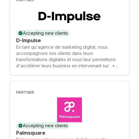
clients, et ce sur différents écosystèmes techniques
: WordPress et Shopify. Et nous sommes fiers d'être
Axeptio Partner !
Accepting new clients
D-Impulse
En tant qu'agence de marketing digital, nous
accompagnons nos clients dans leurs
transformations digitales et nous leur permettons
d'accélérer leurs business en intervenant sur : •
Développement WEB (vitrine, E-Commerce, sur
mesure/CMS, Apps mobile, prototypage et
stratégie UI/UX) • Studio créatif (Plateforme et
stratégie de marque, logo/charte graphique,
PARTNER
concept créatif/design, motion, print et publicité) •
Référencement naturel (SEO) • Audits, conseil &
stratégie 360° • Campagnes Social Ads / Google
Ads (SEA) / Plan média 360° / Lead Gen • Social
media & stratégie de contenus • Outils
Accepting new clients
webmarketing (CRM, Marketing Automation,
Palmsquare
Customer Data Platform, chatbot, "Avis client",