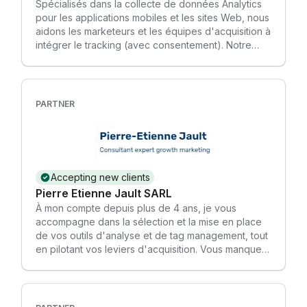
Spécialisés dans la collecte de données Analytics
pour les applications mobiles et les sites Web, nous
aidons les marketeurs et les équipes d'acquisition à
intégrer le tracking (avec consentement). Notre
boîte à outils comprend BigQuery, GTM
(client/serveur), GA4, Looker Studio et bien plus
encore.
PARTNER
Accepting new clients
Pierre Etienne Jault SARL
À mon compte depuis plus de 4 ans, je vous
accompagne dans la sélection et la mise en place
de vos outils d'analyse et de tag management, tout
en pilotant vos leviers d'acquisition. Vous manquez
de temps pour déployez cette innovation ?
Discutons de votre projet ~ 60K€/mois sous
gestion en Media Buying 🏄‍♂️ +15 partenaires
accompagnés ⚡️ +3.4M€ de CA généré 🙌