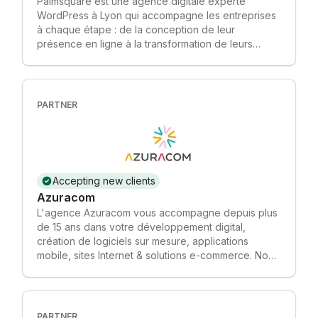
Palmsquare est une agence digitale experte
market place...) • Formation •
WordPress à Lyon qui accompagne les entreprises
à chaque étape : de la conception de leur
présence en ligne à la transformation de leurs
visiteurs en clients. Que ce soit à travers des
formations pour apprendre à créer votre site ou
des stratégies LinkedIn personnalisées, notre
mission est claire : attirer, engager et convertir. Avec
PARTNER
une approche centrée sur l’efficacité et des
solutions adaptées à chaque projet, Palmsquare
vous aide à booster votre visibilité et à propulser
votre activité.
Accepting new clients
Azuracom
L'agence Azuracom vous accompagne depuis plus
de 15 ans dans votre développement digital,
création de logiciels sur mesure, applications
mobile, sites Internet & solutions e-commerce. Nous
construisons votre stratégie de marque et
proposons des solutions de marketing digital pour
vous aider à augmenter votre visibilité et votre
chiffre d'affaire, acquisition de trafic, SEO & SMO,
PARTNER