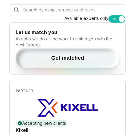
commandes omnicanales (OMS). Les bénéfices
attendus de la solution pour nos clients sont les
suivants : • Unifier, simplifier et rendre cohérent leur
Available experts only
ON
système d’information, • Répondre aux principaux
besoins informatiques des équipes métiers (vente,
Let us match you
marketing, supply chain), • Fournir au client final
Axeptio
will do all the work to match you with the
une expérience d’achat optimale en répondant aux
best Experts.
enjeux du commerce omnicanal.
Get matched
PARTNER
Accepting new clients
Kixell