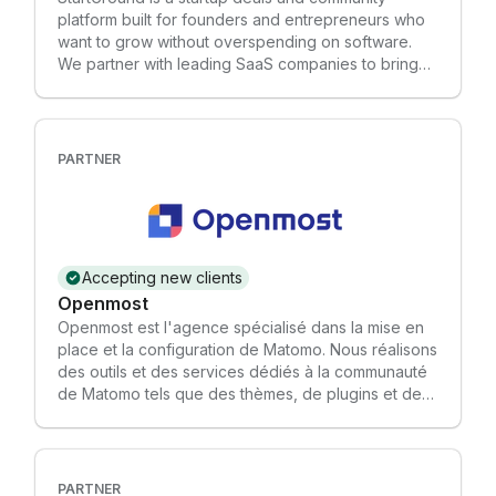
platform built for founders and entrepreneurs who
want to grow without overspending on software.
We partner with leading SaaS companies to bring
members exclusive discounts, free credits, and
perks across the tools that matter most to early-
stage businesses — from marketing and CRM to AI
software, finance, productivity, SEO, and more.
PARTNER
StartGround operates on a free and premium
membership model. Free members get access to a
curated library of startup deals and can join our
growing community of founders. Premium members
unlock exclusive offers, deeper discounts, and
Accepting new clients
priority access to new partner deals added
Openmost
regularly. Beyond deals, StartGround serves as a
Openmost est l'agence spécialisé dans la mise en
resource hub — featuring software guides,
place et la configuration de Matomo. Nous réalisons
reviews, and comparisons to help founders make
des outils et des services dédiés à la communauté
smarter buying decisions at every stage of building
de Matomo tels que des thèmes, de plugins et des
their startup.
outils de gestion tiers via API. Nous réalisons
également des formations, accompagnements et
configurations d'instances Matomo. Openmost
contribue à la communauté de Matomo : • 2 thèmes
PARTNER