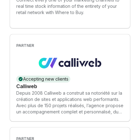
real time stock information of the entirety of your
retail network with Where to Buy.
PARTNER
Accepting new clients
Calliweb
Depuis 2008 Calliweb a construit sa notoriété sur la
création de sites et applications web performants.
Avec plus de 150 projets réalisés, l’agence propose
un accompagnement complet et personnalisé, du
conseil à la mise en ligne, tout en priorisant
l'expérience utilisateur pour faciliter les parcours
en ligne. Experte Shopify et Adobe Commerce,
Calliweb propose des solutions personnalisées
PARTNER