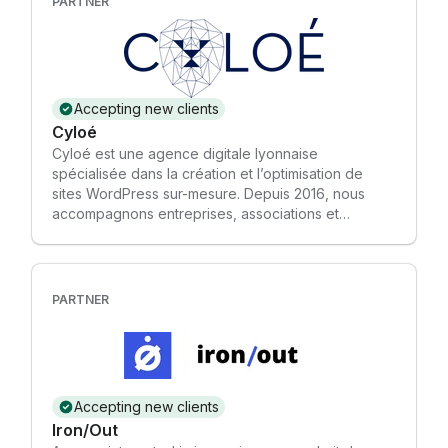
PARTNER
Accepting new clients
Cyloé
Cyloé est une agence digitale lyonnaise
spécialisée dans la création et l’optimisation de
sites WordPress sur-mesure. Depuis 2016, nous
accompagnons entreprises, associations et
marques dans le déploiement de stratégies
digitales performantes et durables. Nos expertises
• Développement WordPress & WooCommerce :
sites vitrines, e-commerce, extranets et plateformes
PARTNER
complexes (Elementor, JetEngine, WPML, etc.) •
Référencement naturel (SEO) & campagnes SEA :
visibilité accrue grâce à une approche mêlant
optimisation technique, contenus et performance
publicitaire • Email marketing & automation :
Accepting new clients
stratégies personnalisées avec Brevo pour fidéliser
Iron/Out
vos clients et développer vos ventes • Conformité