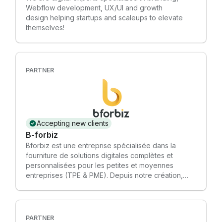
Webflow development, UX/UI and growth
design helping startups and scaleups to elevate
themselves!
PARTNER
Accepting new clients
B-forbiz
Bforbiz est une entreprise spécialisée dans la
fourniture de solutions digitales complètes et
personnalisées pour les petites et moyennes
entreprises (TPE & PME). Depuis notre création,
nous avons constamment évolué pour répondre
aux besoins changeants du marché et pour offrir à
nos clients les solutions les plus avancées et
efficaces pour développer leur présence en ligne.
PARTNER